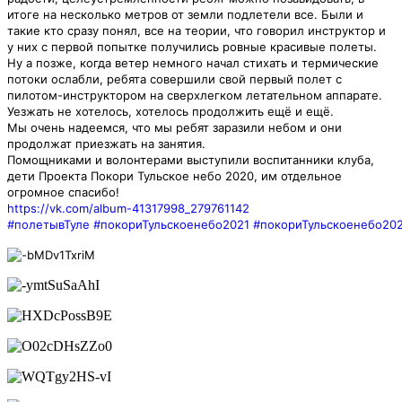
итоге на несколько метров от земли подлетели все. Были и
такие кто сразу понял, все на теории, что говорил инструктор и
у них с первой попытке получились ровные красивые полеты.
Ну а позже, когда ветер немного начал стихать и термические
потоки ослабли, ребята совершили свой первый полет с
пилотом-инструктором на сверхлегком летательном аппарате.
Уезжать не хотелось, хотелось продолжить ещё и ещё.
Мы очень надеемся, что мы ребят заразили небом и они
продолжат приезжать на занятия.
Помощниками и волонтерами выступили воспитанники клуба,
дети Проекта Покори Тульское небо 2020, им отдельное
огромное спасибо!
https://vk.com/album-41317998_279761142
#полетывТуле
#покориТульскоенебо2021
#покориТульскоенебо20