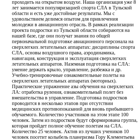
проходить на открытом воздухе. Наша организация уже 8
лет занимается популяризацией спорта СЛА в Тульской
области и есть уже достойные результаты. Мы с
удовольствием делимся опытом для привлечения
молодежи в авиационную отрасль. В рамках реализации
проекта подростки из Тульской области собираются на
нашей базе, где они получат знания по общей
первоначальной подготовке авиационного персонала на
сверхлегких летательных аппаратах: дисциплины спорта
СЛА, основы воздушного права, аэродинамика,
навигация, конструкция и эксплуатация сверхлегких
летательных аппаратов. Наземная подготовка на СЛА:
умение держать крыло, управление, разбежка и др.
Учебно-тренировочные ознакомительные полеты на
сверхлегких летательных аппаратах (моторных).
Практические упражнение азы обучения на сверхлегких
ЛА: отработка руления, ознакомительный полет без
вмешательства в управление. Подготовка подростков
проводится в несколько этапов при отсутствии
медицинских противопоказаний для вновь прибывшего
обучаемого. Количество участников на этом этапе 100
человек. Затем из подростков будут сформирована группа,
которая пройдет полное обучение полетам на СЛА.
Количество 25 человек. Актив из лучших учеников 10
человек посетит колыбель планеризма Гору Клементьева