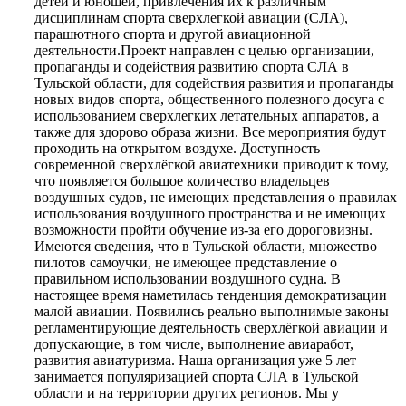
детей и юношей, привлечения их к различным
дисциплинам спорта сверхлегкой авиации (СЛА),
парашютного спорта и другой авиационной
деятельности.Проект направлен с целью организации,
пропаганды и содействия развитию спорта СЛА в
Тульской области, для содействия развития и пропаганды
новых видов спорта, общественного полезного досуга с
использованием сверхлегких летательных аппаратов, а
также для здорово образа жизни. Все мероприятия будут
проходить на открытом воздухе. Доступность
современной сверхлёгкой авиатехники приводит к тому,
что появляется большое количество владельцев
воздушных судов, не имеющих представления о правилах
использования воздушного пространства и не имеющих
возможности пройти обучение из-за его дороговизны.
Имеются сведения, что в Тульской области, множество
пилотов самоучки, не имеющее представление о
правильном использовании воздушного судна. В
настоящее время наметилась тенденция демократизации
малой авиации. Появились реально выполнимые законы
регламентирующие деятельность сверхлёгкой авиации и
допускающие, в том числе, выполнение авиаработ,
развития авиатуризма. Наша организация уже 5 лет
занимается популяризацией спорта СЛА в Тульской
области и на территории других регионов. Мы у