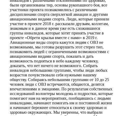
инвалидов с различными отклонениями по здоровью,
были организованы тир, основы рукопашного боя, все
участники проекта познакомились с различными
дисциплинами спорта сверхлегкой авиации и другими
авиационными видами спорта. Люди, которые приняли
участие в проекте 2018 г. рассказали друзьям, коллегам,
знакомым и в данное время уже есть сложившиеся
группы инвалидов, которые хотят принять участие в
проекте «Обрети крылья вместе с нами» в 2019 г.
Авиационные виды спорта кажутся людям с ОВЗ не
возможными, мы готовы разрушить этот стерео тип,
познакомить людей с ограниченными возможностями с
авиационными видами спорта, показать и дать
возможность подняться в небо каждому человеку,
доказать, что нет ничего не возможного. Собрать
инвалидов небольшими группами, чтобы люди любых
возрастов почувствовали себя нужными нашему
обществу. Собираясь небольшими группами от 10 до 25
человек люди с ОВЗ встречаются, общаются, делятся
впечатлениями и эмоциями. По результатам собственных
исследований волонтеры молодежь и подростки, которые
помогают нам на мероприятиях, пообщавшись с людьми
инвалидами, начинают помогать им и постоянной жизни
и начинают бережнее относиться к своему здоровью и
здоровью окружающих. Мы уверенны, что выбрали