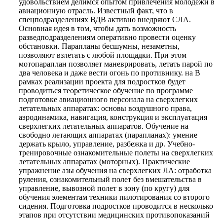
удовольствием делимся опытом привлечения молодежи в
авиационную отрасль. Известный факт, что в
спецподразделениях ВДВ активно внедряют СЛА.
Основная идея в том, чтобы дать возможность
разведподразделениям оперативно провести оценку
обстановки. Парапланы бесшумны, незаметны,
позволяют взлетать с любой площадки. При этом
мотопараплан позволяет маневрировать, летать парой по
два человека и даже вести огонь по противнику. на В
рамках реализации проекта для подростков будет
проводиться теоретическое обучение по программе
подготовке авиационного персонала на сверхлегких
летательных аппаратах: основы воздушного права,
аэродинамика, навигация, конструкция и эксплуатация
сверхлегких летательных аппаратов. Обучение на
свободно летающих аппаратах (парапланах): умение
держать крыло, управление, разбежка и др. Учебно-
тренировочные ознакомительные полеты на сверхлегких
летательных аппаратах (моторных). Практические
упражнение азы обучения на сверхлегких ЛА: отработка
руления, ознакомительный полет без вмешательства в
управление, вывозной полет в зону (по кругу) для
обучения элементам техники пилотирования со второго
сидения. Подготовка подростков проводится в несколько
этапов при отсутствии медицинских противопоказаний