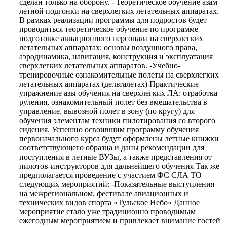
сделан только на оборону. - Теоретическое обучение азам
летной подгонки на сверхлегких летательных аппаратах.
В рамках реализации программы для подростов будет
проводиться теоретическое обучение по программе
подготовке авиационного персонала на сверхлегких
летательных аппаратах: основы воздушного права,
аэродинамика, навигация, конструкция и эксплуатация
сверхлегких летательных аппаратов. -Учебно-
тренировочные ознакомительные полеты на сверхлегких
летательных аппаратах (дельталетах) Практические
упражнение азы обучения на сверхлегких ЛА: отработка
руления, ознакомительный полет без вмешательства в
управление, вывозной полет в зону (по кругу) для
обучения элементам техники пилотирования со второго
сидения. Успешно освоившим программу обучения
первоначального курса будут оформлены летные книжки
соответствующего образца и даны рекомендации для
поступления в летные ВУЗы, а также представления от
пилотов-инструкторов для дальнейшего обучения Так же
предполагается проведение с участием ФС СЛА ТО
следующих мероприятий: -Показательные выступления
на межрегиональном, фестивале авиационных и
технических видов спорта «Тульское Небо» Данное
мероприятие стало уже традиционно проводимым
ежегодным мероприятием и привлекает внимание гостей