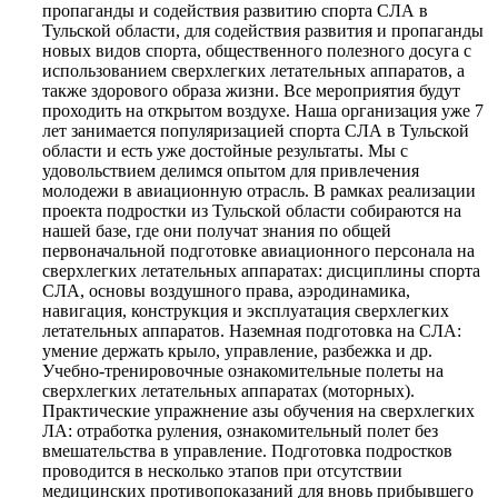
пропаганды и содействия развитию спорта СЛА в
Тульской области, для содействия развития и пропаганды
новых видов спорта, общественного полезного досуга с
использованием сверхлегких летательных аппаратов, а
также здорового образа жизни. Все мероприятия будут
проходить на открытом воздухе. Наша организация уже 7
лет занимается популяризацией спорта СЛА в Тульской
области и есть уже достойные результаты. Мы с
удовольствием делимся опытом для привлечения
молодежи в авиационную отрасль. В рамках реализации
проекта подростки из Тульской области собираются на
нашей базе, где они получат знания по общей
первоначальной подготовке авиационного персонала на
сверхлегких летательных аппаратах: дисциплины спорта
СЛА, основы воздушного права, аэродинамика,
навигация, конструкция и эксплуатация сверхлегких
летательных аппаратов. Наземная подготовка на СЛА:
умение держать крыло, управление, разбежка и др.
Учебно-тренировочные ознакомительные полеты на
сверхлегких летательных аппаратах (моторных).
Практические упражнение азы обучения на сверхлегких
ЛА: отработка руления, ознакомительный полет без
вмешательства в управление. Подготовка подростков
проводится в несколько этапов при отсутствии
медицинских противопоказаний для вновь прибывшего