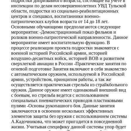
подростки допризывного возраста, состоящие на учете в
инспекции по делам несовершеннолетних УВД Тульской
области, подростки из социально-реабилитационных
центров и спецшкол, воспитанники военно-
патриотических клубов возраста от 14 до 18 лет.
Основными обучающими предполагаются следующие
мероприятия: -Демонстрационный показ фильмов и
роликов военно-патриотической направленности. Данное
мероприятие имеет воспитательную функцию. В
процессе реализации проекта подростки знакомятся с
военной историей Российской армии, историей
воздушно-десантных войск, историей ВОВ и развитием
сверхлегкой авиации в России -Практические занятия по
огневой подготовке Занятия включают в себя знакомство
с автоматическим оружием, используемой в Российской
армии, устройством, принципом работы, а так же
осуществляется практическая стрельба из страйкбольного
оружия. Данное оружие имеет одинаковый внешний вид
с боевым, но стрельба ведется с использованием
специальных пневматических приводов пластиковыми
пулями -Основы рукопашного боя. Данные занятия
заключаются в освоении нескольких эффективных
элементов защиты без оружия с использованием системы
А.Кадочникова, что может пригодится в повседневной
жизни. Учитывая специфику данной системы упор будет