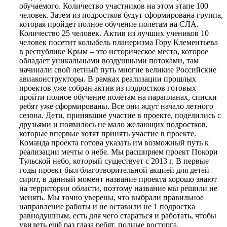
обучаемого. Количество участников на этом этапе 100
человек. Затем из подростков будут сформирована группа,
которая пройдет полное обучение полетам на СЛА.
Количество 25 человек. Актив из лучших учеников 10
человек посетит колыбель планеризма Гору Клементьева
в республике Крым – это историческое место, которое
обладает уникальными воздушными потоками, там
начинали свой летный путь многие великие Российские
авиаконструкторы. В рамках реализации прошлых
проектов уже собран актив из подростков готовых
пройти полное обучение полетам на парапланах, списки
ребят уже сформированы. Все они ждут начало летного
сезона. Дети, принявшие участие в проекте, поделились с
друзьями и появилось не мало желающих подростков,
которые впервые хотят принять участие в проекте.
Команда проекта готова указать им возможный путь к
реализации мечты о небе. Мы расширяем проект Покори
Тульской небо, который существует с 2013 г. В первые
годы проект был благотворительной акцией для детей
сирот, в данный момент название проекта хорошо знают
на территории области, поэтому название мы решили не
менять. Мы точно уверены, что выбрали правильное
направление работы и не оставили не 1 подростка
равнодушным, есть для чего стараться и работать, чтобы
увидеть ещё раз глаза ребят, полные восторга.