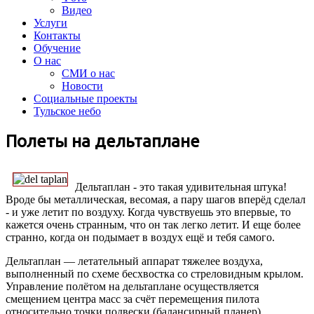
Видео
Услуги
Контакты
Обучение
О нас
СМИ о нас
Новости
Социальные проекты
Тульское небо
Полеты на дельтаплане
Дельтаплан - это такая удивительная штука!
Вроде бы металлическая, весомая, а пару шагов вперёд сделал
- и уже летит по воздуху. Когда чувствуешь это впервые, то
кажется очень странным, что он так легко летит. И еще более
странно, когда он подымает в воздух ещё и тебя самого.
Дельтаплан — летательный аппарат тяжелее воздуха,
выполненный по схеме бесхвостка со стреловидным крылом.
Управление полётом на дельтаплане осуществляется
смещением центра масс за счёт перемещения пилота
относительно точки подвески (балансирный планер).