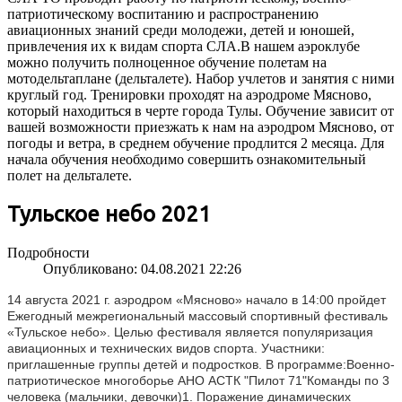
патриотическому воспитанию и распространению
авиационных знаний среди молодежи, детей и юношей,
привлечения их к видам спорта СЛА.В нашем аэроклубе
можно получить полноценное обучение полетам на
мотодельтаплане (дельталете). Набор учлетов и занятия с ними
круглый год. Тренировки проходят на аэродроме Мясново,
который находиться в черте города Тулы. Обучение зависит от
вашей возможности приезжать к нам на аэродром Мясново, от
погоды и ветра, в среднем обучение продлится 2 месяца. Для
начала обучения необходимо совершить ознакомительный
полет на дельталете.
Тульское небо 2021
Подробности
Опубликовано: 04.08.2021 22:26
14 августа 2021 г. аэродром «Мясново» начало в 14:00 пройдет 
Ежегодный межрегиональный массовый спортивный фестиваль 
«Тульское небо». Целью фестиваля является популяризация 
авиационных и технических видов спорта. Участники: 
приглашенные группы детей и подростков. В программе:Военно-
патриотическое многоборье АНО АСТК "Пилот 71"Команды по 3 
человека (мальчики, девочки)1. Поражение динамических 