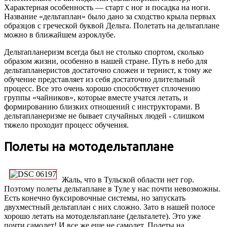
Характерная особенность — старт с ног и посадка на ноги.
Название «дельтаплан» было дано за сходство крыла первых
образцов с греческой буквой Дельта. Полетать на дельтаплане
можно в ближайшем аэроклубе.
Дельтапланеризм всегда был не столько спортом, сколько
образом жизни, особенно в нашей стране. Путь в небо для
дельтапланеристов достаточно сложен и тернист, к тому же
обучение представляет из себя достаточно длительный
процесс. Все это очень хорошо способствует сплочению
группы «чайников», которые вместе учатся летать, и
формированию близких отношений с инструкторами. В
дельтапланеризме не бывает случайных людей - слишком
тяжело проходит процесс обучения.
Полеты на мотодельтаплане
Жаль, что в Тульской области нет гор.
Поэтому полеты дельтаплане в Туле у нас почти невозможны.
Есть конечно буксировочные системы, но запускать
двухместный дельтаплан с них сложно. Зато в нашей полосе
хорошо летать на мотодельтаплане (дельталете). Это уже
почти самолет! И все же еще не самолет. Полеты на