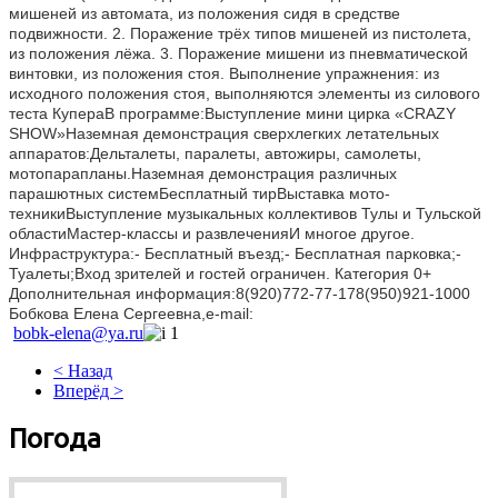
мишеней из автомата, из положения сидя в средстве 
подвижности. 2. Поражение трёх типов мишеней из пистолета, 
из положения лёжа. 3. Поражение мишени из пневматической 
винтовки, из положения стоя. Выполнение упражнения: из 
исходного положения стоя, выполняются элементы из силового 
теста КупераВ программе:Выступление мини цирка «CRAZY 
SHOW»Наземная демонстрация сверхлегких летательных 
аппаратов:Дельталеты, паралеты, автожиры, самолеты, 
мотопарапланы.Наземная демонстрация различных 
парашютных системБесплатный тирВыставка мото-
техникиВыступление музыкальных коллективов Тулы и Тульской 
областиМастер-классы и развлеченияИ многое другое. 
Инфраструктура:- Бесплатный въезд;- Бесплатная парковка;- 
Туалеты;Вход зрителей и гостей ограничен. Категория 0+ 
Дополнительная информация:8(920)772-77-178(950)921-1000 
Бобкова Елена Сергеевна,e-mail: 
bobk-elena@ya.ru
< Назад
Вперёд >
Погода