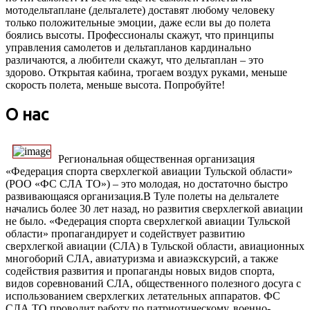
мотодельтаплане (дельталете) доставят любому человеку
только положительные эмоции, даже если вы до полета
боялись высоты. Профессионалы скажут, что принципы
управления самолетов и дельтапланов кардинально
различаются, а любители скажут, что дельтаплан – это
здорово. Открытая кабина, трогаем воздух руками, меньше
скорость полета, меньше высота. Попробуйте!
О нас
Региональная общественная организация
«Федерация спорта сверхлегкой авиации Тульской области»
(РОО «ФС СЛА ТО») – это молодая, но достаточно быстро
развивающаяся организация.В Туле полеты на дельталете
начались более 30 лет назад, но развития сверхлегкой авиации
не было. «Федерация спорта сверхлегкой авиации Тульской
области» пропагандирует и содействует развитию
сверхлегкой авиации (СЛА) в Тульской области, авиационных
многоборий СЛА, авиатуризма и авиаэкскурсий, а также
содействия развития и пропаганды новых видов спорта,
видов соревнований СЛА, общественного полезного досуга с
использованием сверхлегких летательных аппаратов. ФС
СЛА ТО проводит работу по патриотическому, военно-