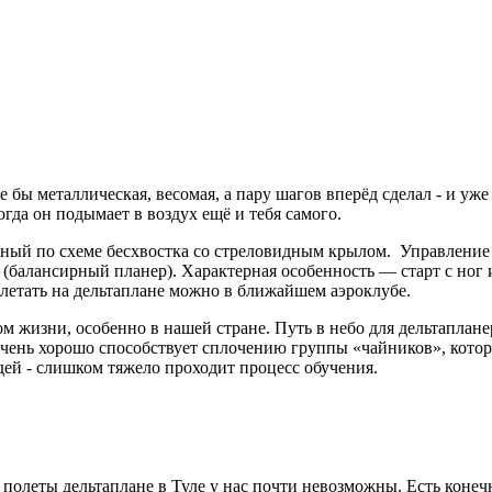
е бы металлическая, весомая, а пару шагов вперёд сделал - и уже
огда он подымает в воздух ещё и тебя самого.
нный по схеме бесхвостка со стреловидным крылом. Управление
 (балансирный планер). Характерная особенность — старт с ног и
олетать на дельтаплане можно в ближайшем аэроклубе.
ом жизни, особенно в нашей стране. Путь в небо для дельтаплане
 очень хорошо способствует сплочению группы «чайников», кото
дей - слишком тяжело проходит процесс обучения.
у полеты дельтаплане в Туле у нас почти невозможны. Есть коне