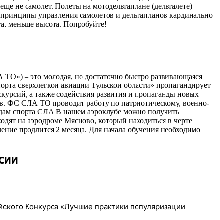
 еще не самолет. Полеты на мотодельтаплане (дельталете)
о принципы управления самолетов и дельтапланов кардинально
та, меньше высота. Попробуйте!
 ТО») – это молодая, но достаточно быстро развивающаяся
спорта сверхлегкой авиации Тульской области» пропагандирует
курсий, а также содействия развития и пропаганды новых
ов. ФС СЛА ТО проводит работу по патриотическому, военно-
идам спорта СЛА.В нашем аэроклубе можно получить
ходят на аэродроме Мясново, который находиться в черте
чение продлится 2 месяца. Для начала обучения необходимо
сии
ийского Конкурса «Лучшие практики популяризации