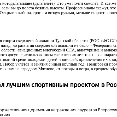
 мотодельтаплане (дельталете). Это уже почти самолет! И все же
 если вы до полета боялись высоты. Профессионалы скажут, чт
. Открытая кабина, трогаем воздух руками, меньше скорость поле
я спорта сверхлегкой авиации Тульской области» (РОО «ФС СЛА
т назад, но развития сверхлегкой авиации не было. «Федерация 
й области, авиационных многоборий СЛА, авиатуризма и авиаэкс
ого досуга с использованием сверхлегких летательных аппарат
 знаний среди молодежи, детей и юношей, привлечения их к в
). Набор учлетов и занятия с ними круглый год. Тренировки про
ь к нам на аэродром Мясново, от погоды и ветра, в среднем обу
л лучшим спортивным проектом в Рос
ь торжественная церемония награждения лауреатов Всеросс
ации».