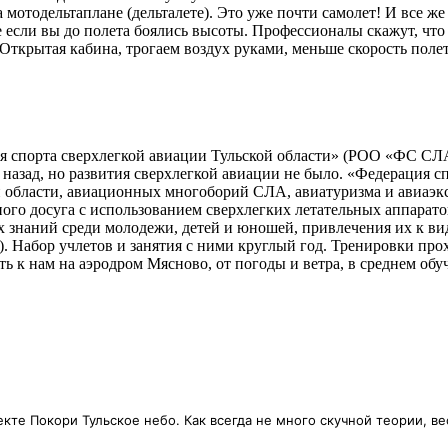
 мотодельтаплане (дельталете). Это уже почти самолет! И все же
 если вы до полета боялись высоты. Профессионалы скажут, чт
. Открытая кабина, трогаем воздух руками, меньше скорость поле
я спорта сверхлегкой авиации Тульской области» (РОО «ФС СЛА
т назад, но развития сверхлегкой авиации не было. «Федерация 
й области, авиационных многоборий СЛА, авиатуризма и авиаэкс
ого досуга с использованием сверхлегких летательных аппарат
 знаний среди молодежи, детей и юношей, привлечения их к в
). Набор учлетов и занятия с ними круглый год. Тренировки про
ь к нам на аэродром Мясново, от погоды и ветра, в среднем обу
екте Покори Тульское небо. Как всегда не много скучной теории, в