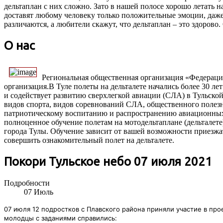
дельтаплан с них сложно. Зато в нашей полосе хорошо летать на
доставят любому человеку только положительные эмоции, даже
различаются, а любители скажут, что дельтаплан – это здорово
О нас
Региональная общественная организация «Федераци
организация.В Туле полеты на дельталете начались более 30 ле
и содействует развитию сверхлегкой авиации (СЛА) в Тульско
видов спорта, видов соревнований СЛА, общественного полезн
патриотическому воспитанию и распространению авиационных
полноценное обучение полетам на мотодельтаплане (дельталете
города Тулы. Обучение зависит от вашей возможности приезжат
совершить ознакомительный полет на дельталете.
Покори Тульское небо 07 июля 2021
Подробности
07
Июль
07 июля 12 подростков с Плавского района приняли участие в про
молодцы с заданиями справились: