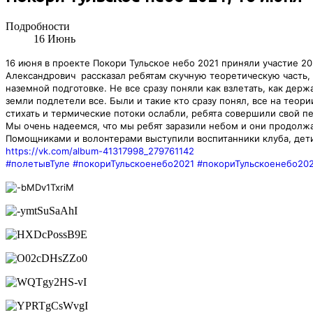
Подробности
16
Июнь
16 июня в проекте Покори Тульское небо 2021 приняли участие 20
Александрович
рассказал ребятам скучную теоретическую часть, 
наземной подготовке.
Не все сразу поняли как взлетать, как держ
земли подлетели все. Были и такие кто сразу понял, все на теор
стихать и термические потоки ослабли, ребята совершили свой п
Мы очень надеемся, что мы ребят заразили небом и они продолжа
Помощниками и волонтерами выступили воспитанники клуба, дети
https://vk.com/album-41317998_279761142
#полетывТуле
#покориТульскоенебо2021
#покориТульскоенебо20