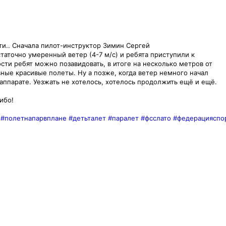
ти.. Сначала пилот-инструктор Зимин Сергей
таточно умеренный ветер (4-7 м/с) и ребята приступили к
ости ребят можно позавидовать, в итоге на несколько метров от
овные красивые полеты. Ну а позже, когда ветер немного начал
аппарате. Уезжать не хотелось, хотелось продолжить ещё и ещё.
ибо!
#полетнапарвплане
#детьталет
#паралет
#фсслато
#федерацияспо