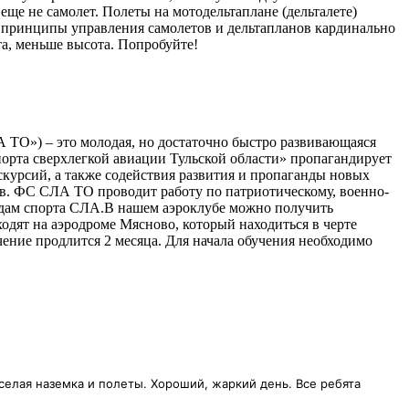
 еще не самолет. Полеты на мотодельтаплане (дельталете)
о принципы управления самолетов и дельтапланов кардинально
та, меньше высота. Попробуйте!
 ТО») – это молодая, но достаточно быстро развивающаяся
спорта сверхлегкой авиации Тульской области» пропагандирует
курсий, а также содействия развития и пропаганды новых
ов. ФС СЛА ТО проводит работу по патриотическому, военно-
идам спорта СЛА.В нашем аэроклубе можно получить
ходят на аэродроме Мясново, который находиться в черте
чение продлится 2 месяца. Для начала обучения необходимо
еселая наземка и полеты. Хороший, жаркий день. Все ребята