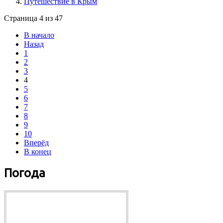
Путешествие в Крым
Страница 4 из 47
В начало
Назад
1
2
3
4
5
6
7
8
9
10
Вперёд
В конец
Погода