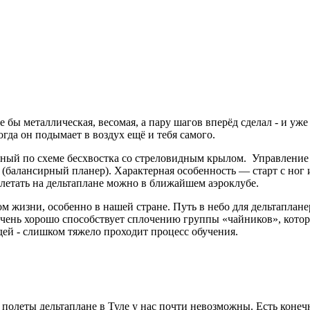
е бы металлическая, весомая, а пару шагов вперёд сделал - и уже
огда он подымает в воздух ещё и тебя самого.
нный по схеме бесхвостка со стреловидным крылом. Управление
 (балансирный планер). Характерная особенность — старт с ног и
олетать на дельтаплане можно в ближайшем аэроклубе.
ом жизни, особенно в нашей стране. Путь в небо для дельтаплане
 очень хорошо способствует сплочению группы «чайников», кото
дей - слишком тяжело проходит процесс обучения.
у полеты дельтаплане в Туле у нас почти невозможны. Есть коне