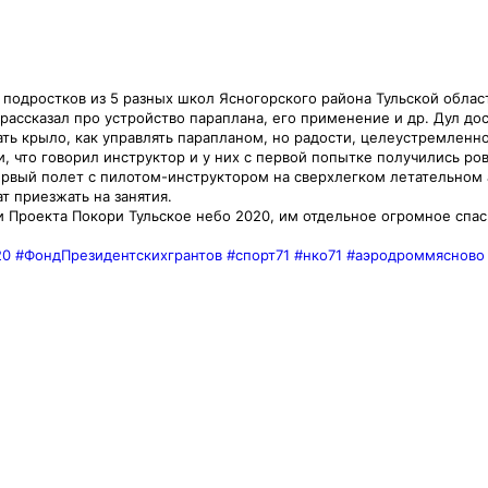
 подростков из 5 разных школ Ясногорского района Тульской облас
рассказал про устройство параплана, его применение и др. Дул дос
ать крыло, как управлять парапланом, но радости, целеустремленн
ии, что говорил инструктор и у них с первой попытке получились р
ервый полет с пилотом-инструктором на сверхлегком летательном 
т приезжать на занятия.
 Проекта Покори Тульское небо 2020, им отдельное огромное спас
20
#ФондПрезидентскихгрантов
#спорт71
#нко71
#аэродроммясново