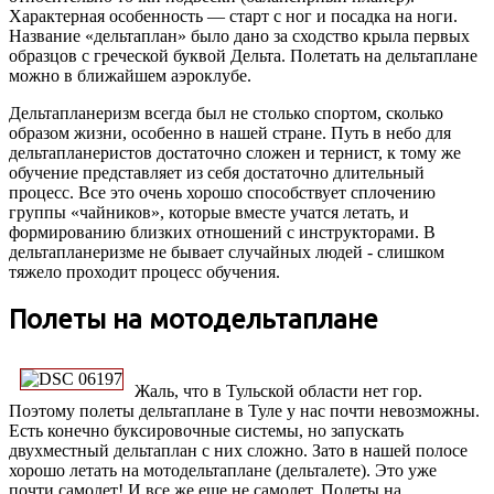
Характерная особенность — старт с ног и посадка на ноги.
Название «дельтаплан» было дано за сходство крыла первых
образцов с греческой буквой Дельта. Полетать на дельтаплане
можно в ближайшем аэроклубе.
Дельтапланеризм всегда был не столько спортом, сколько
образом жизни, особенно в нашей стране. Путь в небо для
дельтапланеристов достаточно сложен и тернист, к тому же
обучение представляет из себя достаточно длительный
процесс. Все это очень хорошо способствует сплочению
группы «чайников», которые вместе учатся летать, и
формированию близких отношений с инструкторами. В
дельтапланеризме не бывает случайных людей - слишком
тяжело проходит процесс обучения.
Полеты на мотодельтаплане
Жаль, что в Тульской области нет гор.
Поэтому полеты дельтаплане в Туле у нас почти невозможны.
Есть конечно буксировочные системы, но запускать
двухместный дельтаплан с них сложно. Зато в нашей полосе
хорошо летать на мотодельтаплане (дельталете). Это уже
почти самолет! И все же еще не самолет. Полеты на