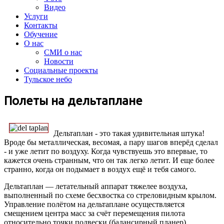
Видео
Услуги
Контакты
Обучение
О нас
СМИ о нас
Новости
Социальные проекты
Тульское небо
Полеты на дельтаплане
Дельтаплан - это такая удивительная штука!
Вроде бы металлическая, весомая, а пару шагов вперёд сделал
- и уже летит по воздуху. Когда чувствуешь это впервые, то
кажется очень странным, что он так легко летит. И еще более
странно, когда он подымает в воздух ещё и тебя самого.
Дельтаплан — летательный аппарат тяжелее воздуха,
выполненный по схеме бесхвостка со стреловидным крылом.
Управление полётом на дельтаплане осуществляется
смещением центра масс за счёт перемещения пилота
относительно точки подвески (балансирный планер).