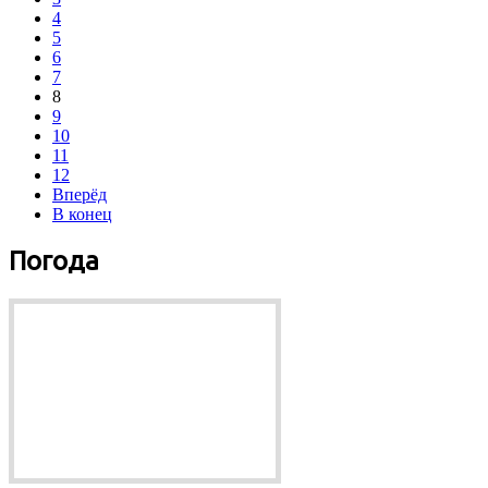
4
5
6
7
8
9
10
11
12
Вперёд
В конец
Погода