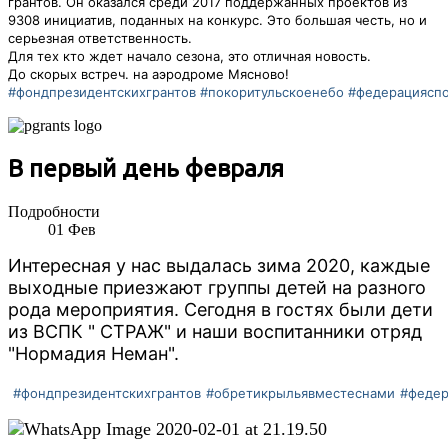
грантов. Он оказался среди 2017 поддержанных проектов из
9308 инициатив, поданных на конкурс. Это большая честь, но и
серьезная ответственность.
Для тех кто ждет начало сезона, это отличная новость.
До скорых встреч. на аэродроме Мясново!
#фондпрезидентскихгрантов
#покоритульскоенебо
#федерацияспо
В первый день февраля
Подробности
01
Фев
Интересная у нас выдалась зима 2020, каждые
выходные приезжают группы детей на разного
рода мероприятия. Сегодня в гостях были дети
из ВСПК " СТРАЖ" и наши воспитанники отряд
"Нормадия Неман".
#фондпрезидентскихгрантов
#обретикрыльявместеснами
#федер