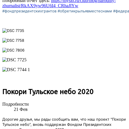
Побробный отчет здесь:
https://myslo.ru/club/blog/narodniy-
zhurnalist/RkAX9yw96U6I4_CRhaJlYw
#фондпрезидентскихгрантов
#обретикрыльявместеснами
#федера
Покори Тульское небо 2020
Подробности
21
Фев
Дорогие друзья, мы рады сообщить вам, что наш проект "Покори
Тульское небо", вновь поддержан Фондом Президентских