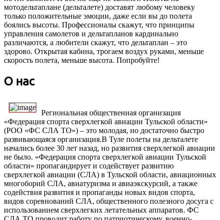
мотодельтаплане (дельталете) доставят любому человеку
только положительные эмоции, даже если вы до полета
боялись высоты. Профессионалы скажут, что принципы
управления самолетов и дельтапланов кардинально
различаются, а любители скажут, что дельтаплан – это
здорово. Открытая кабина, трогаем воздух руками, меньше
скорость полета, меньше высота. Попробуйте!
О нас
Региональная общественная организация
«Федерация спорта сверхлегкой авиации Тульской области»
(РОО «ФС СЛА ТО») – это молодая, но достаточно быстро
развивающаяся организация.В Туле полеты на дельталете
начались более 30 лет назад, но развития сверхлегкой авиации
не было. «Федерация спорта сверхлегкой авиации Тульской
области» пропагандирует и содействует развитию
сверхлегкой авиации (СЛА) в Тульской области, авиационных
многоборий СЛА, авиатуризма и авиаэкскурсий, а также
содействия развития и пропаганды новых видов спорта,
видов соревнований СЛА, общественного полезного досуга с
использованием сверхлегких летательных аппаратов. ФС
СЛА ТО проводит работу по патриотическому, военно-