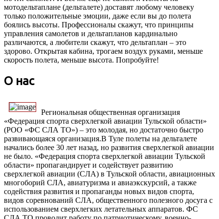
мотодельтаплане (дельталете) доставят любому человеку
только положительные эмоции, даже если вы до полета
боялись высоты. Профессионалы скажут, что принципы
управления самолетов и дельтапланов кардинально
различаются, а любители скажут, что дельтаплан – это
здорово. Открытая кабина, трогаем воздух руками, меньше
скорость полета, меньше высота. Попробуйте!
О нас
Региональная общественная организация
«Федерация спорта сверхлегкой авиации Тульской области»
(РОО «ФС СЛА ТО») – это молодая, но достаточно быстро
развивающаяся организация.В Туле полеты на дельталете
начались более 30 лет назад, но развития сверхлегкой авиации
не было. «Федерация спорта сверхлегкой авиации Тульской
области» пропагандирует и содействует развитию
сверхлегкой авиации (СЛА) в Тульской области, авиационных
многоборий СЛА, авиатуризма и авиаэкскурсий, а также
содействия развития и пропаганды новых видов спорта,
видов соревнований СЛА, общественного полезного досуга с
использованием сверхлегких летательных аппаратов. ФС
СЛА ТО проводит работу по патриотическому, военно-