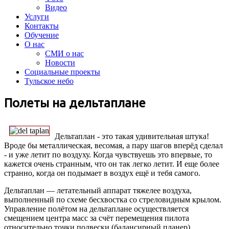
Видео
Услуги
Контакты
Обучение
О нас
СМИ о нас
Новости
Социальные проекты
Тульское небо
Полеты на дельтаплане
Дельтаплан - это такая удивительная штука!
Вроде бы металлическая, весомая, а пару шагов вперёд сделал
- и уже летит по воздуху. Когда чувствуешь это впервые, то
кажется очень странным, что он так легко летит. И еще более
странно, когда он подымает в воздух ещё и тебя самого.
Дельтаплан — летательный аппарат тяжелее воздуха,
выполненный по схеме бесхвостка со стреловидным крылом.
Управление полётом на дельтаплане осуществляется
смещением центра масс за счёт перемещения пилота
относительно точки подвески (балансирный планер).