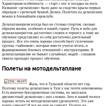
Характерная особенность — старт с ног и посадка на ноги.
Название «дельтаплан» было дано за сходство крыла первых
образцов с греческой буквой Дельта. Полетать на дельтаплане
можно в ближайшем аэроклубе.
Дельтапланеризм всегда был не столько спортом, сколько
образом жизни, особенно в нашей стране. Путь в небо для
дельтапланеристов достаточно сложен и тернист, к тому же
обучение представляет из себя достаточно длительный
процесс. Все это очень хорошо способствует сплочению
группы «чайников», которые вместе учатся летать, и
формированию близких отношений с инструкторами. В
дельтапланеризме не бывает случайных людей - слишком
тяжело проходит процесс обучения.
Полеты на мотодельтаплане
Жаль, что в Тульской области нет гор.
Поэтому полеты дельтаплане в Туле у нас почти невозможны.
Есть конечно буксировочные системы, но запускать
двухместный дельтаплан с них сложно. Зато в нашей полосе
хорошо летать на мотодельтаплане (дельталете). Это уже
почти самолет! И все же еще не самолет. Полеты на